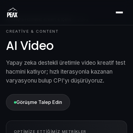
Anasayfa
›
Hizmetler
›
Kreatif & İçerik
›
AI Video
CREATIVE & CONTENT
AI Video
Yapay zeka destekli üretimle video kreatif test
hacmini katlıyor; hızlı iterasyonla kazanan
varyasyonu bulup CPI'yı düşürüyoruz.
Görüşme Talep Edin
OPTIMIZE ETTIĞIMIZ METRIKLER