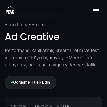
Anasayfa
›
Hizmetler
›
Kreatif & İçerik
›
Ad Creative
CREATIVE & CONTENT
Ad Creative
Performansı kanıtlanmış kreatif üretim ve test
motoruyla CPI'yı düşürüyor, IPM ve CTR'ı
artırıyoruz; her kanala uygun video ve statik.
Görüşme Talep Edin
OPTIMIZE ETTIĞIMIZ METRIKLER