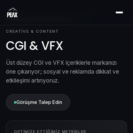
Anasayfa
›
Hizmetler
›
Kreatif & İçerik
›
CGI & VFX
CREATIVE & CONTENT
CGI & VFX
Üst düzey CGI ve VFX içeriklerle markanızı
öne çıkarıyor; sosyal ve reklamda dikkat ve
etkileşimi artırıyoruz.
Görüşme Talep Edin
OPTIMIZE ETTIĞIMIZ METRIKLER